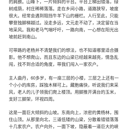
的肩膀。山峰下，一片倾斜的平台。平台上梯田错落，绿
树成荫，村庄稀稀落落。走在乡间小路，道路狭窄，坡度
很大。经常会遇到阻挡牛羊下山的栅栏。人行至此，只能
攀登独脚梯越过。没走多远，文元走不动了，决定留在当
地采风。我和老马气喘吁吁，一路向南，一心想在阳光出
坡前赶到南山。
可带路的老杨并不清楚我们的想法，也不知道哪里适合摄
影。他不想爬山，而且东边的山梁已经越来越亮，情急乱
闯，找不到合适的角度，带我们闯入一家农户。
主人曲丹，60多岁，有一座三层的小楼，三层之上还有一
个小小的库房，踩独木梯可上。藏胞痛快，听说我们来采
风，老人的儿子领我们爬上楼顶。用脚推开满台的玉米，
支好三脚架，环视四周。
这是一面巨大倾斜的山坡。东南向上，浓密的黄杨林，围
住山顶。从那里向北，三道低矮的山梁，分散着错错落落
十几家农户。农户向外，一面下坡，隐蔽着一道巨大的峡