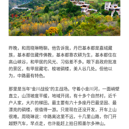
昨晚，和周晓琳畅聊。他告诉我，丹巴基本都是嘉绒藏
族，基本都信藏传佛教，基本都靠农耕为生，基本都住在
高山峡谷，和甲居的风光、习俗差不多。眼下县政府批准
的景区，有甲居藏宅、梭坡碉楼，美人谷几处。但他以
为，中路最有特色。
那里是当年“金川战役”的主战场。守着小金川河，一面峭壁
直立，山顶坡度平缓，地域开阔，有十多个自然村，近千
户人家，大片的梯田。最主要有六十多座丹巴最坚固、最
漂亮的碉楼，很值得一游。只是现在还没开发，开车上山
很难。周晓琳说：中路离这里不远，十几里山路，你门开
越野汽车，早点走，也许能赶上拍日照墨尔多神山。