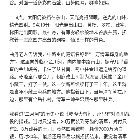
谷。对面一道多彩的石壁，山势陡峭，群峰如簇。
9点，太阳仍被挡在东山，天光亮得耀眼。逆光的山峰，
精光四射。9点10分，阳光穿出山口，黄杨、翠柏、藏宅、
梯田走出阴影。最神奇，有薄雾轻纱般地从谷底升腾，抚
慰着一座座四方高耸的碉楼，仙境一样的景色。
曲丹老人告诉我，中路乡的藏语名称是“十万清军葬身的地
方”。这里向外临小金川河，向内靠中路南山，扼守几乎垂
直的金川峡谷，卡住了从甘南、蜀中往金川运送给养的道
路。乾隆皇帝那会儿，朝庭改土司制为流官制惹恼了金川
小藏王，打了一仗。这一仗断断续续打了三十年。这里就
是当年小藏王屯兵的地方。他指着山下，当年清军就在那
边，那里有个岳扎村，清军主帅岳忠麒在那里驻兵。
我看过“二月河”的历史小说《乾隆大帝》，那里有对金川战
役的描述。当时只觉着，30万武装到牙齿的清军，对付只
有2、3万藏兵的土司。竟然四易统帅，耗资7000万两白
银，历时30年，最后还是靠岳忠麒招抚结束。很觉着清军