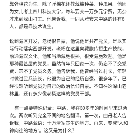
靠弹棉花为生。除了弹棉花还教藏族种菜、种瓜果。他因
为女儿考上四川科技大学，每年要交一万多元学费，无奈
才来到深山打工。他告诉我，一同从雅安来中路的还有8
人，都是靠技术谋生。
说到藏区开发，老杨很自豪，他说他是共产党员，是以实
际行动落实西部开发。老杨在这里向藏胞传授生产技能，
融通藏汉文化。他和当地藏胞很熟，很受藏胞欢迎。他是
那种最基层的党员，虽然每年只回家一次，仍忘不了交党
费，忘不了党员义务。他告诉我，他曾经当过村长，年轻
时做过民兵连长，他很为自己的经历自豪。很多年了，已
经很难听到党员为自己的政治信仰自豪。不知在这深山老
林里，还有多少像老杨这样的党员干部。
有一点要特殊记录：中路，我在30多年的时间里来过两
次。两次听到完全不同的地名翻译。第一次，曲丹老人告
诉我，中路藏语：十万清军丧生的地方。再来，变成“人和
神向往的地方”。这又是为什么？