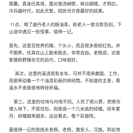
窝囊。真身历其境，面对激流峭壁，峡谷碉楼。才明白，
冷兵器时代，如此天堑，招抚也许是最好的结果。
11点，喝了曲丹老人的酥油茶，和老人一家合影告别。下
山途中遇见一些怪事，值得一记。
首先，这里百姓养的猪，个头小，而且很多是棕红色。并
不圈养，任其在山上跑来跑去，非常自由。老杨说，这是
家猪和野猪杂交的后代，口味很好。
其次，这里的溪流筑有水车，可并不用来磨面、工作，
而是带动着一个个油漆彩画的转经筒。不知谁的主意，靠
溪水不舍昼夜地转经祈福。
第三，这里的坟地与内地不同。人死了用火葬，把骨灰
埋入地下，不筑坟包，而是竖一个几米高的经幡。经年累
月，经幡越来越多，远远看去，像个彩旗阵。
最值得一记的是挑夫老杨。老杨，雅安人，汉族。到此地