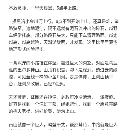
不敢贪睡，一早天黢黑，5点半上路。
摸黑沿小金川河上行。6点不到开始上山。还真是难，道
路狭窄，遍地泥泞，隔不远就有泥石流冲出的碎石，越野
车经常托底。部分路段石头大，只能下车清理路面。越走
越高，越高越险，天渐渐黎明，才发现。这里比甲居藏宅
地理形式凶险得多。
一条泥泞的小路挂在崖壁。越过巨大的沟壑，对面是乌涯
涯的墨尔多神山。山顶有积雪，脚下是深涧。透过云的缝
隙，可见丝线一样的小金川河。走走停停，上到山顶平
台，赶到乡政府，已经7点多。
天还蒙蒙，藏民还在睡觉，乡政府冷冷清清，一派寂静。
好容易找到一个值班干部，经她帮忙，找到一个愿意带路
的挑夫老杨，讲好价钱，匆匆上山。
南山就像一个巨人，峭壁千丈，巍然耸歭，中路就是巨人