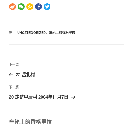
分
UNCATEGORIZED
、
车轮上的香格里拉
类
文
上
上一篇
章
一
22 岳扎村
导
篇
航
文
下
下一篇
章
一
20 走访甲居村 2004年11月7日
篇
文
章
车轮上的香格里拉