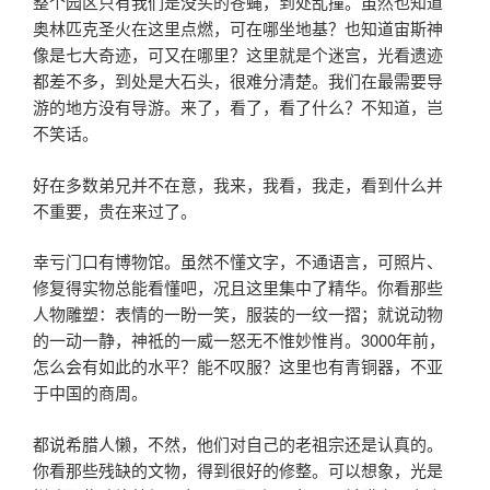
整个园区只有我们是没头的苍蝇，到处乱撞。虽然也知道
奥林匹克圣火在这里点燃，可在哪坐地基？也知道宙斯神
像是七大奇迹，可又在哪里？这里就是个迷宫，光看遗迹
都差不多，到处是大石头，很难分清楚。我们在最需要导
游的地方没有导游。来了，看了，看了什么？不知道，岂
不笑话。
好在多数弟兄并不在意，我来，我看，我走，看到什么并
不重要，贵在来过了。
幸亏门口有博物馆。虽然不懂文字，不通语言，可照片、
修复得实物总能看懂吧，况且这里集中了精华。你看那些
人物雕塑：表情的一盼一笑，服装的一纹一摺；就说动物
的一动一静，神祗的一威一怒无不惟妙惟肖。3000年前，
怎么会有如此的水平？能不叹服？这里也有青铜器，不亚
于中国的商周。
都说希腊人懒，不然，他们对自己的老祖宗还是认真的。
你看那些残缺的文物，得到很好的修整。可以想象，光是