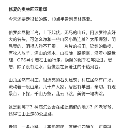
修复的奥林匹亚雕塑
今天还要走很长的路，10点半告别奥林匹亚。
伯罗奔尼撒半岛，上下起伏，无尽的山丘。阿波罗神庙好
大的名头，可怎么净和一些山区小路连着？太阳爆烈，明
晃晃的，晒得人睁不开眼。一片片的梯田，延绵的橄榄，
有牧人放羊，满山的灌木。山很陡，路崎岖，沿着小路盘
旋，GPS导引着在山颠行走。隐隐的似乎在哪见过，想
想，除了没有江水，就像走在澜沧江的干热河谷。
山顶居然有村庄，很漂亮的石头建筑；村庄居然有广场，
流动着一股山泉；几十户人家，居然有羊圈，亲切。有观
景台，下探，千山万壑，乱云飞渡，美得一塌糊涂。
这是到哪了？神庙怎么会在如此偏僻的地方？问老爷爷，
还得往山上走30公里路。
走吧，一条小路，之字形攀爬，就我们四辆车。正自疑