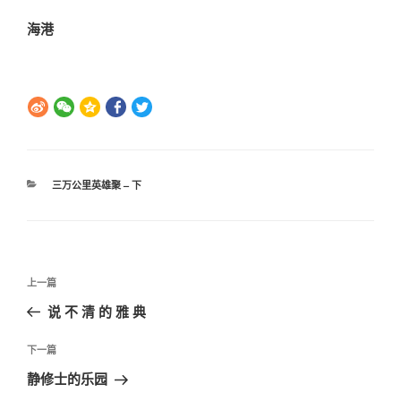
海港
分
三万公里英雄聚 – 下
类
文
上
上一篇
章
一
说 不 清 的 雅 典
导
篇
航
文
下
下一篇
章
一
静修士的乐园
篇