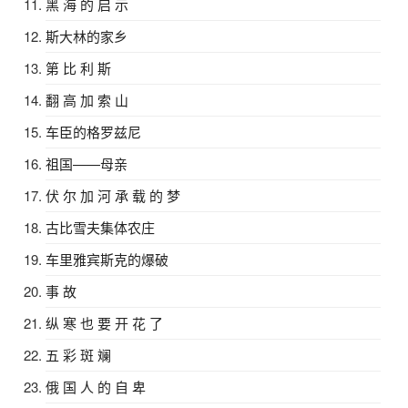
黑 海 的 启 示
斯大林的家乡
第 比 利 斯
翻 高 加 索 山
车臣的格罗兹尼
祖国——母亲
伏 尔 加 河 承 载 的 梦
古比雪夫集体农庄
车里雅宾斯克的爆破
事 故
纵 寒 也 要 开 花 了
五 彩 斑 斓
俄 国 人 的 自 卑