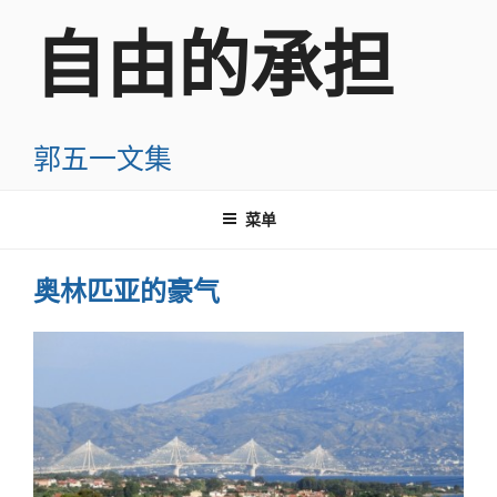
跳
自由的承担
至
内
容
郭五一文集
菜单
奥林匹亚的豪气