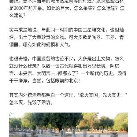
装饰。想不清当年的城市该是何等的辉煌？就说这些石材
是3000年前开采。如此的巨大，怎么采集？怎么运输？怎
么建筑？
实事求是地说，与此同一时期的中国三星堆文化，也很灿
烂，出土了大量珍贵的文物。可大多数是陶器、玉器、青
铜器、哪有如此的规模和大气。
也很奇怪，中国遗留的古迹不少，大多是出土文物，怎么
就没什么建筑？以致一谈古代就得搬出万里长城。阿房
宫、未央宫、大明宫······都哪去了？一个断代的历史，毁得
干干净净。当然，包括眼前的北京！
其实内外统治者都明白一个道理，“欲灭其国，先灭其史。”
怎么灭，先毁了建筑。