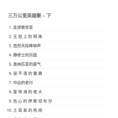
文
章
三万公里英雄聚 – 下
走进索非亚
王 冠 上 的 明 珠
悠然天际降钟声
静修士的乐园
奥林匹亚的豪气
说 不 清 的 雅 典
中远的老付
爱 琴 海 的 老 大
伤 心 的 伊 斯 坦 布 尔
土 耳 其 的 热 闹