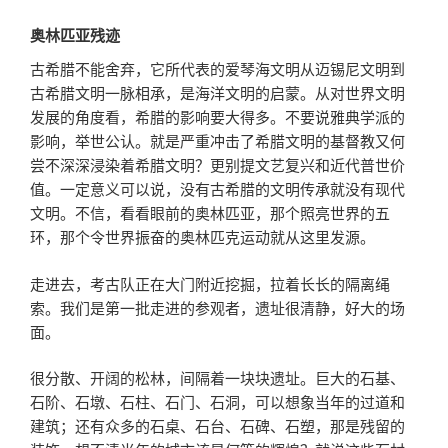
奥林匹亚残迹
古希腊不能舍弃，它所代表的爱琴海文明从迈锡尼文明到
古希腊文明一脉相承，是海洋文明的启蒙。从对世界文明
发展的角度看，希腊的影响要大得多。不要说雅典学派的
影响，举世公认。就是严重冲击了希腊文明的基督教又何
尝不深深浸染着希腊文明？更别提文艺复兴和近代普世价
值。一定意义可以说，没有古希腊的文明传承就没有现代
文明。不信，看看眼前的奥林匹亚，那个照亮世界的五
环，那个令世界振奋的奥林匹克运动就从这里发源。
走进去，考古队正在大门附近挖掘，拉着长长的隔离绳
索。我们是第一批走进的参观者，遗址很清静，好大的场
面。
很分散、开阔的松林，间隔着一块块遗址。巨大的石基、
石阶、石墩、石柱、石门、石洞，可以想象当年的过道和
建筑；还有众多的石桌、石台、石碑、石塑，那是残留的