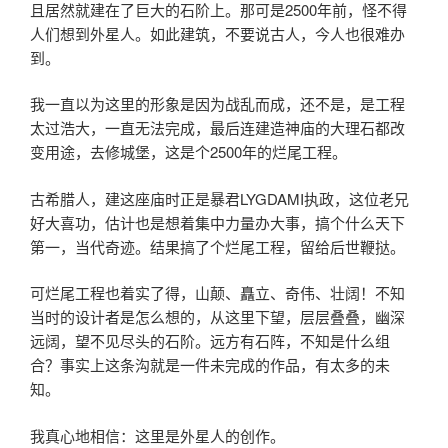
且居然就建在了巨大的石阶上。那可是2500年前，怪不得
人们想到外星人。如此建筑，不要说古人，今人也很难办
到。
我一直以为这里的形象是因为战乱而成，还不是，是工程
太过浩大，一直无法完成，最后连建造神庙的大理石都改
变用途，去修城堡，这是个2500年的烂尾工程。
古希腊人，建这座庙时正是暴君LYGDAMI执政，这位老兄
好大喜功，估计也是想着集中力量办大事，搞个什么天下
第一，当代奇迹。结果搞了个烂尾工程，留给后世鞭挞。
可烂尾工程也着实了得，山颠、矗立、奇伟、壮阔！不知
当时的设计者是怎么想的，从这里下望，层层叠叠，幽深
远阔，望不见尽头的石阶。远方有石阵，不知是什么组
合？事实上这条沟就是一件未完成的作品，有太多的未
知。
我真心地相信：这里是外星人的创作。